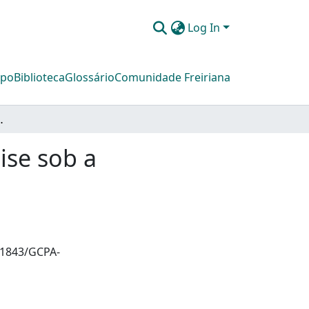
Log In
mpo
Biblioteca
Glossário
Comunidade Freiriana
ob a perspectiva de Paulo Freire
ise sob a
/1843/GCPA-