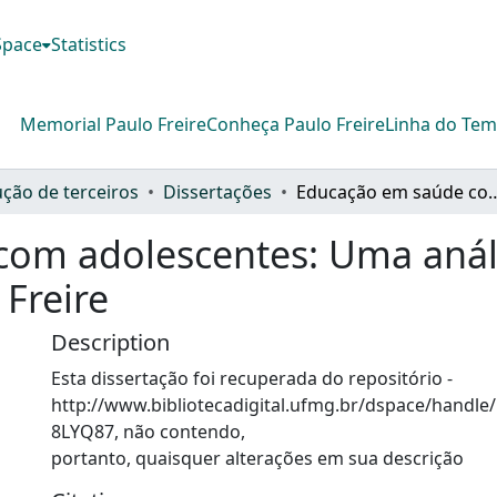
DSpace
Statistics
Memorial Paulo Freire
Conheça Paulo Freire
Linha do Te
ção de terceiros
Dissertações
Educação em saúde com adolescentes: Uma análise s
om adolescentes: Uma anál
 Freire
Description
Esta dissertação foi recuperada do repositório -
http://www.bibliotecadigital.ufmg.br/dspace/handle
8LYQ87, não contendo,
portanto, quaisquer alterações em sua descrição