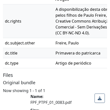
A disponibilização desta obra
pelos filhos de Paulo Freire, 
dc.rights
Creative Commons Atribuição
Comercial - Sem Derivações 4
(CC BY-NC-ND 4.0).
dc.subject.other
Freire, Paulo
dc.title
Primavera do patricarca
dc.type
Artigo de periódico
Files
Original bundle
Now showing
1 - 1 of 1
Name:
FPF_PTPF_01_0083.pdf