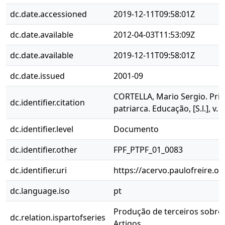
dc.date.accessioned
2019-12-11T09:58:01Z
dc.date.available
2012-04-03T11:53:09Z
dc.date.available
2019-12-11T09:58:01Z
dc.date.issued
2001-09
CORTELLA, Mario Sergio. Pri
dc.identifier.citation
patriarca. Educação, [S.l.], v. 
dc.identifier.level
Documento
dc.identifier.other
FPF_PTPF_01_0083
dc.identifier.uri
https://acervo.paulofreire.o
dc.language.iso
pt
Produção de terceiros sobre P
dc.relation.ispartofseries
Artigos