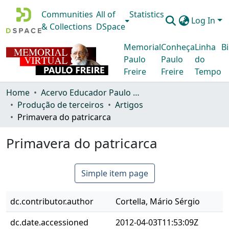
Communities
All of
Statistics
Log In
& Collections
DSpace
Memorial
Conheça
Linha
Bi
Paulo
Paulo
do
Freire
Freire
Tempo
Home
Acervo Educador Paulo Freire
Produção de terceiros
Artigos
Primavera do patricarca
Primavera do patricarca
Simple item page
dc.contributor.author
Cortella, Mário Sérgio
dc.date.accessioned
2012-04-03T11:53:09Z