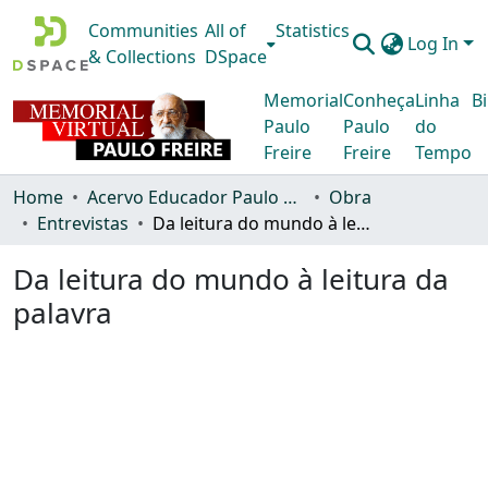
Communities
All of
Statistics
Log In
& Collections
DSpace
Memorial
Conheça
Linha
Bi
Paulo
Paulo
do
Freire
Freire
Tempo
Home
Acervo Educador Paulo Freire
Obra
Entrevistas
Da leitura do mundo à leitura da palavra
Da leitura do mundo à leitura da
palavra