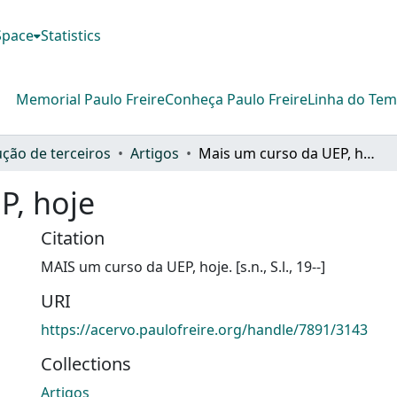
DSpace
Statistics
Memorial Paulo Freire
Conheça Paulo Freire
Linha do Te
ção de terceiros
Artigos
Mais um curso da UEP, hoje
P, hoje
Citation
MAIS um curso da UEP, hoje. [s.n., S.l., 19--]
URI
https://acervo.paulofreire.org/handle/7891/3143
Collections
Artigos