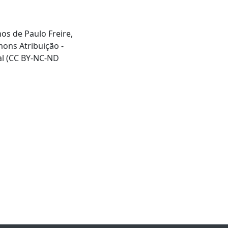
hos de Paulo Freire,
mons Atribuição -
al (CC BY-NC-ND