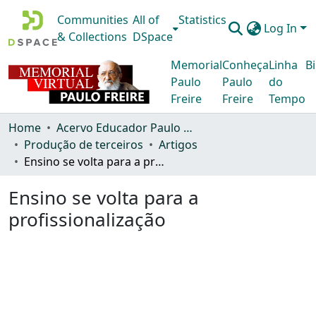
Communities
All of
Statistics
Log In
& Collections
DSpace
Memorial
Conheça
Linha
Bi
Paulo
Paulo
do
Freire
Freire
Tempo
Home
Acervo Educador Paulo Freire
Produção de terceiros
Artigos
Ensino se volta para a profissionalização
Ensino se volta para a
profissionalização