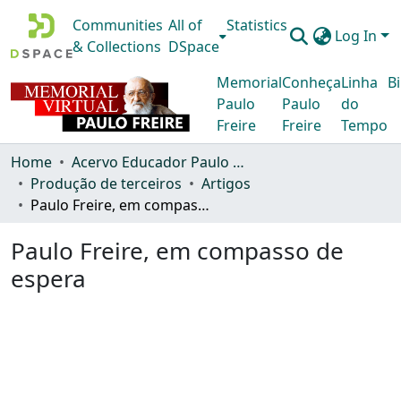
Communities
All of
Statistics
Log In
& Collections
DSpace
Memorial
Conheça
Linha
Bi
Paulo
Paulo
do
Freire
Freire
Tempo
Home
Acervo Educador Paulo Freire
Produção de terceiros
Artigos
Paulo Freire, em compasso de espera
Paulo Freire, em compasso de
espera