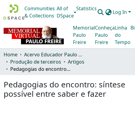
Communities
All of
Statistics
Log In
& Collections
DSpace
Memorial
Conheça
Linha
Bi
Paulo
Paulo
do
Freire
Freire
Tempo
Home
Acervo Educador Paulo Freire
Produção de terceiros
Artigos
Pedagogias do encontro: síntese possível entre saber e fazer
Pedagogias do encontro: síntese
possível entre saber e fazer