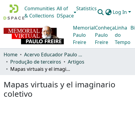
Communities
All of
Statistics
Log In
& Collections
DSpace
Memorial
Conheça
Linha
Bi
Paulo
Paulo
do
Freire
Freire
Tempo
Home
Acervo Educador Paulo Freire
Produção de terceiros
Artigos
Mapas virtuais y el imaginario coletivo
Mapas virtuais y el imaginario
coletivo