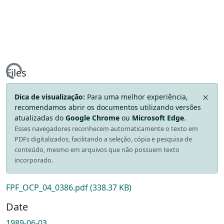
ding...
Files
Dica de visualização:
Para uma melhor experiência,
recomendamos abrir os documentos utilizando versões
atualizadas do
Google Chrome
ou
Microsoft Edge
.
Esses navegadores reconhecem automaticamente o texto em
PDFs digitalizados, facilitando a seleção, cópia e pesquisa de
conteúdo, mesmo em arquivos que não possuem texto
incorporado.
FPF_OCP_04_0386.pdf
(338.37 KB)
Date
1989-06-03