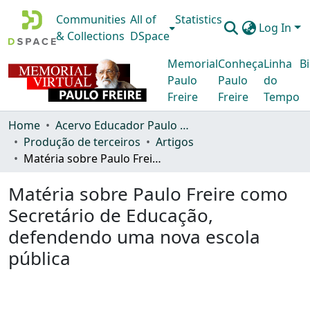
Communities
All of
Statistics
Log In
& Collections
DSpace
Memorial
Conheça
Linha
Bi
Paulo
Paulo
do
Freire
Freire
Tempo
Home
Acervo Educador Paulo Freire
Produção de terceiros
Artigos
Matéria sobre Paulo Freire como Secretário de Educação, defendendo uma nova escola pública
Matéria sobre Paulo Freire como
Secretário de Educação,
defendendo uma nova escola
pública