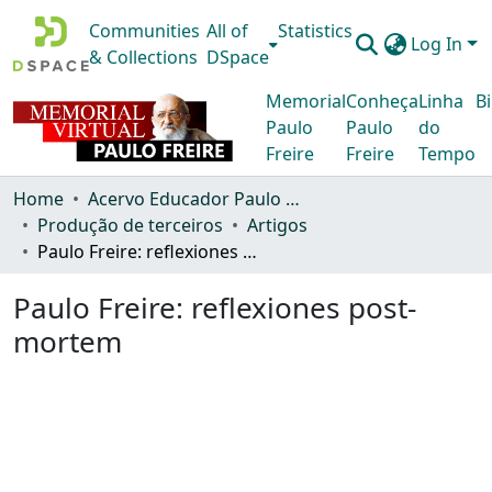
Communities
All of
Statistics
Log In
& Collections
DSpace
Memorial
Conheça
Linha
Bi
Paulo
Paulo
do
Freire
Freire
Tempo
Home
Acervo Educador Paulo Freire
Produção de terceiros
Artigos
Paulo Freire: reflexiones post-mortem
Paulo Freire: reflexiones post-
mortem