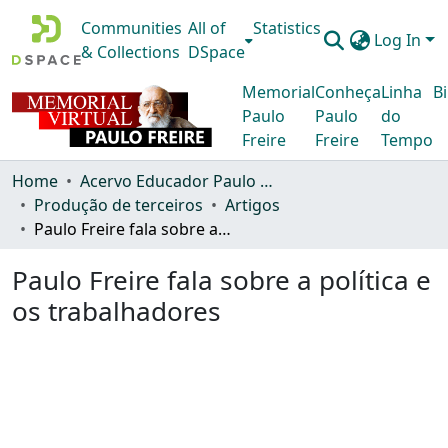
Communities
All of
Statistics
Log In
& Collections
DSpace
Memorial
Conheça
Linha
Bi
Paulo
Paulo
do
Freire
Freire
Tempo
Home
Acervo Educador Paulo Freire
Produção de terceiros
Artigos
Paulo Freire fala sobre a política e os trabalhadores
Paulo Freire fala sobre a política e
os trabalhadores