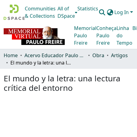
Communities
All of
Statistics
Log In
& Collections
DSpace
Memorial
Conheça
Linha
Bi
Paulo
Paulo
do
Freire
Freire
Tempo
Home
Acervo Educador Paulo Freire
Obra
Artigos
El mundo y la letra: una lectura crítica del entorno
El mundo y la letra: una lectura
crítica del entorno