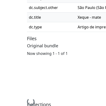
dc.subject.other
São Paulo (São 
dc.title
Xeque - mate
dc.type
Artigo de impr
Files
Original bundle
Now showing
1 - 1 of 1
Collections