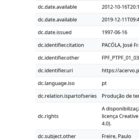
dc.date.available
2012-10-16T20:
dc.date.available
2019-12-11T09:
dc.date.issued
1997-06-16
dc.identifier.citation
PACÓLA, José Fr
dc.identifier.other
FPF_PTPF_01_0
dc.identifier.uri
https://acervo.
dc.language.iso
pt
dc.relation.ispartofseries
Produção de ter
A disponibilizaç
dc.rights
licença Creativ
4.0).
dc.subject.other
Freire, Paulo