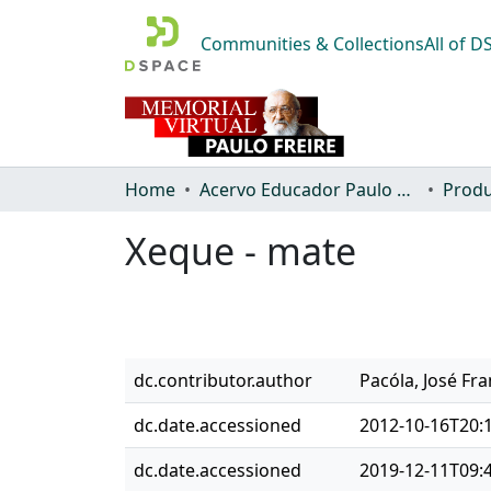
Communities & Collections
All of 
Home
Acervo Educador Paulo Freire
Produ
Xeque - mate
dc.contributor.author
Pacóla, José Fra
dc.date.accessioned
2012-10-16T20:
dc.date.accessioned
2019-12-11T09: