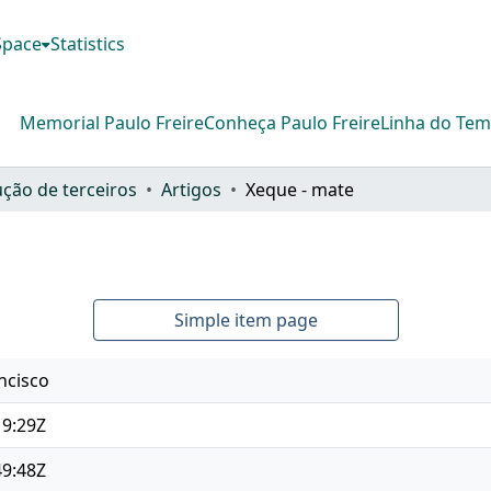
DSpace
Statistics
Memorial Paulo Freire
Conheça Paulo Freire
Linha do Te
ção de terceiros
Artigos
Xeque - mate
Simple item page
ncisco
19:29Z
49:48Z