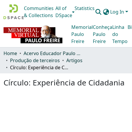
Communities
All of
Statistics
Log In
& Collections
DSpace
Memorial
Conheça
Linha
Bi
Paulo
Paulo
do
Freire
Freire
Tempo
Home
Acervo Educador Paulo Freire
Produção de terceiros
Artigos
Círculo: Experiência de Cidadania
Círculo: Experiência de Cidadania