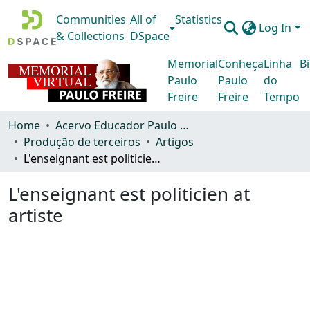
Communities
All of
Statistics
Log In
& Collections
DSpace
Memorial
Conheça
Linha
Bi
Paulo
Paulo
do
Freire
Freire
Tempo
Home
Acervo Educador Paulo Freire
Produção de terceiros
Artigos
L'enseignant est politicien at artiste
L'enseignant est politicien at
artiste