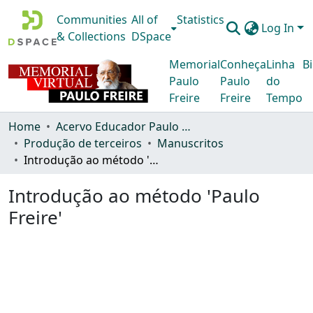
Communities
All of
Statistics
Log In
& Collections
DSpace
Memorial
Conheça
Linha
Bi
Paulo
Paulo
do
Freire
Freire
Tempo
Home
Acervo Educador Paulo Freire
Produção de terceiros
Manuscritos
Introdução ao método 'Paulo Freire'
Introdução ao método 'Paulo
Freire'