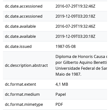
dc.date.accessioned
2016-07-29T19:32:46Z
dc.date.accessioned
2019-12-09T03:20:18Z
dc.date.available
2016-07-29T19:32:46Z
dc.date.available
2019-12-09T03:20:18Z
dc.date.issued
1987-05-08
Diploma de Honoris Causa da
por Gilberto Aquino Benetti, 
dc.description.abstract
Universidade Federal de Sant
Maio de 1987.
dc.format.extent
4,1 MB
dc.format.medium
Papel
dc.format.mimetype
PDF