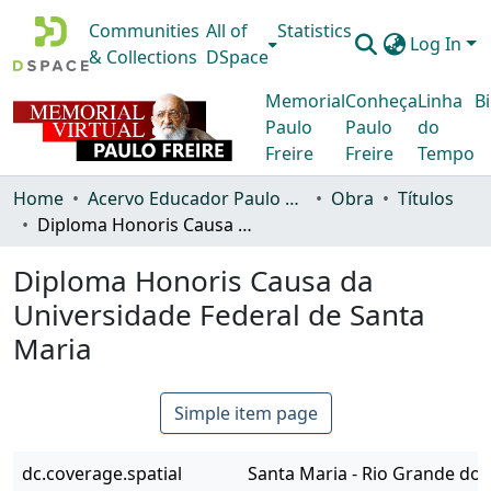
Communities
All of
Statistics
Log In
& Collections
DSpace
Memorial
Conheça
Linha
Bi
Paulo
Paulo
do
Freire
Freire
Tempo
Home
Acervo Educador Paulo Freire
Obra
Títulos
Diploma Honoris Causa da Universidade Federal de Santa Maria
Diploma Honoris Causa da
Universidade Federal de Santa
Maria
Simple item page
dc.coverage.spatial
Santa Maria - Rio Grande do Su