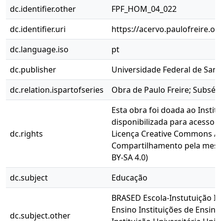
dc.identifier.other
FPF_HOM_04_022
dc.identifier.uri
https://acervo.paulofreire.o
dc.language.iso
pt
dc.publisher
Universidade Federal de San
dc.relation.ispartofseries
Obra de Paulo Freire; Subsé
Esta obra foi doada ao Instit
disponibilizada para acesso 
dc.rights
Licença Creative Commons At
Compartilhamento pela mesma
BY-SA 4.0)
dc.subject
Educação
BRASED Escola-Instutuição In
Ensino Instituições de Ensin
dc.subject.other