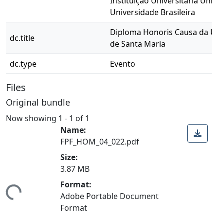
Instituição Universitária Uni
Universidade Brasileira
Diploma Honoris Causa da Un
dc.title
de Santa Maria
dc.type
Evento
Files
Original bundle
Now showing
1 - 1 of 1
Name:
FPF_HOM_04_022.pdf
Size:
3.87 MB
Format:
ding...
Adobe Portable Document
Format