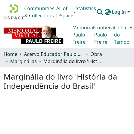
Communities
All of
Statistics
Log In
& Collections
DSpace
Memorial
Conheça
Linha
Bi
Paulo
Paulo
do
Freire
Freire
Tempo
Home
Acervo Educador Paulo Freire
Obra
Marginálias
Marginália do livro 'História da Independência do Brasil'
Marginália do livro 'História da
Independência do Brasil'