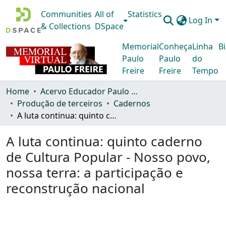
Communities
All of
Statistics
Log In
& Collections
DSpace
Memorial
Conheça
Linha
Bi
Paulo
Paulo
do
Freire
Freire
Tempo
Home
Acervo Educador Paulo Freire
Produção de terceiros
Cadernos
A luta continua: quinto caderno de Cultura Popular - Nosso povo, nossa terra: a participação e reconstrução nacional
A luta continua: quinto caderno
de Cultura Popular - Nosso povo,
nossa terra: a participação e
reconstrução nacional