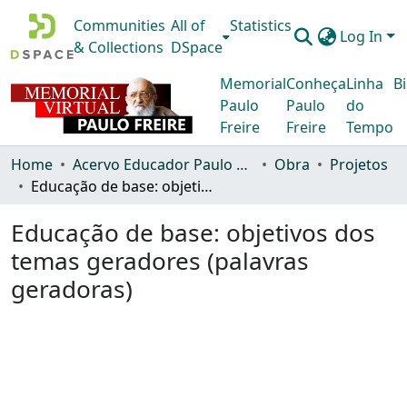
Communities
All of
Statistics
Log In
& Collections
DSpace
Memorial
Conheça
Linha
Bi
Paulo
Paulo
do
Freire
Freire
Tempo
Home
Acervo Educador Paulo Freire
Obra
Projetos
Educação de base: objetivos dos temas geradores (palavras geradoras)
Educação de base: objetivos dos
temas geradores (palavras
geradoras)