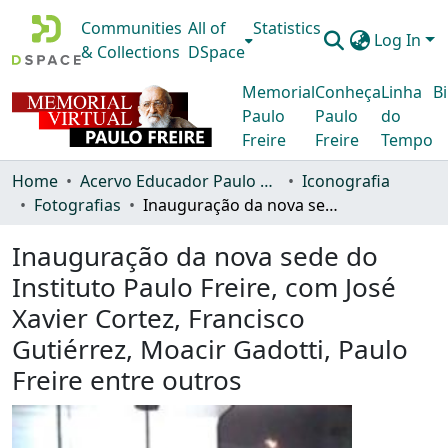
Communities
All of
Statistics
Log In
& Collections
DSpace
Memorial
Conheça
Linha
Bi
Paulo
Paulo
do
Freire
Freire
Tempo
Home
Acervo Educador Paulo Freire
Iconografia
Fotografias
Inauguração da nova sede do Instituto Paulo Freire, com José Xavier Cortez, Francisco Gutiérrez, Moacir Gadotti, Paulo Freire entre outros
Inauguração da nova sede do
Instituto Paulo Freire, com José
Xavier Cortez, Francisco
Gutiérrez, Moacir Gadotti, Paulo
Freire entre outros