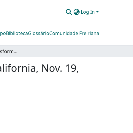
Log In
mpo
Biblioteca
Glossário
Comunidade Freiriana
Traveling for Transformation Tape 3 (Anaheim, California, Nov. 19, 1983)
ifornia, Nov. 19,