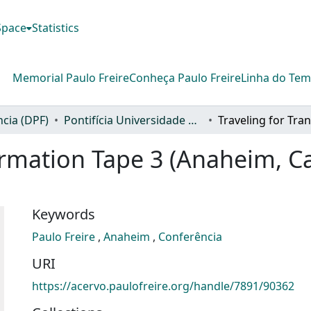
DSpace
Statistics
Memorial Paulo Freire
Conheça Paulo Freire
Linha do Te
cia (DPF)
Pontifícia Universidade Católica de São Paulo
rmation Tape 3 (Anaheim, Cal
Keywords
Paulo Freire
,
Anaheim
,
Conferência
URI
https://acervo.paulofreire.org/handle/7891/90362