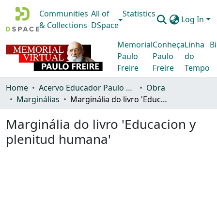
Communities
All of
Statistics
Log In
& Collections
DSpace
Memorial
Conheça
Linha
Bi
Paulo
Paulo
do
Freire
Freire
Tempo
Home
Acervo Educador Paulo Freire
Obra
Marginálias
Marginália do livro 'Educacion y plenitud humana'
Marginália do livro 'Educacion y
plenitud humana'