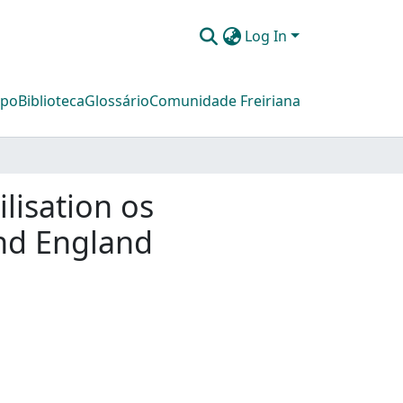
Log In
mpo
Biblioteca
Glossário
Comunidade Freiriana
lisation os
and England