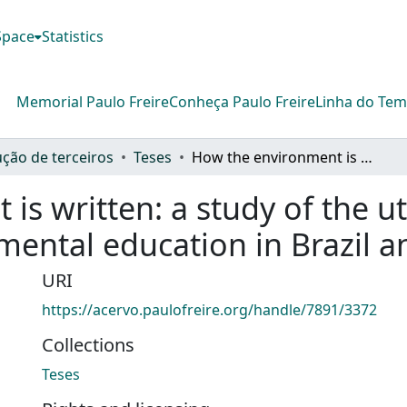
DSpace
Statistics
Memorial Paulo Freire
Conheça Paulo Freire
Linha do Te
ção de terceiros
Teses
How the environment is written: a study of the utilisation os textbooks in environmental education in Brazil and England
s written: a study of the uti
mental education in Brazil 
URI
https://acervo.paulofreire.org/handle/7891/3372
Collections
Teses