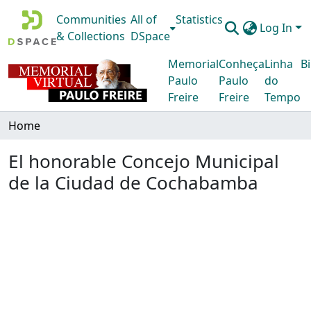
Communities
All of
Statistics
Log In
& Collections
DSpace
Memorial
Conheça
Linha
Bi
Paulo
Paulo
do
Freire
Freire
Tempo
Home
El honorable Concejo Municipal
de la Ciudad de Cochabamba