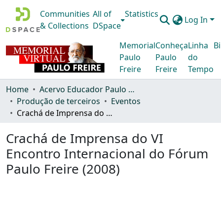
Communities
All of
Statistics
Log In
& Collections
DSpace
Memorial
Conheça
Linha
Bi
Paulo
Paulo
do
Freire
Freire
Tempo
Home
Acervo Educador Paulo Freire
Produção de terceiros
Eventos
Crachá de Imprensa do VI Encontro Internacional do Fórum Paulo Freire (2008)
Crachá de Imprensa do VI
Encontro Internacional do Fórum
Paulo Freire (2008)