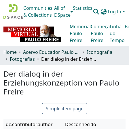
Communities
All of
Statistics
Log In
& Collections
DSpace
Memorial
Conheça
Linha
Bi
Paulo
Paulo
do
Freire
Freire
Tempo
Home
Acervo Educador Paulo Freire
Iconografia
Fotografias
Der dialog in der Erziehungskonzeption von Paulo Freire
Der dialog in der
Erziehungskonzeption von Paulo
Freire
Simple item page
dc.contributor.author
Desconhecido