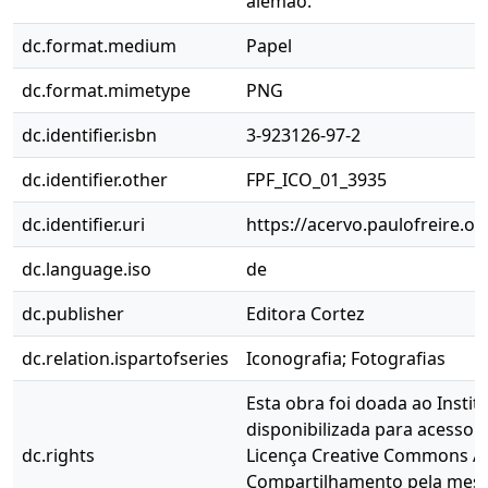
alemão.
dc.format.medium
Papel
dc.format.mimetype
PNG
dc.identifier.isbn
3-923126-97-2
dc.identifier.other
FPF_ICO_01_3935
dc.identifier.uri
https://acervo.paulofreire.o
dc.language.iso
de
dc.publisher
Editora Cortez
dc.relation.ispartofseries
Iconografia; Fotografias
Esta obra foi doada ao Instit
disponibilizada para acesso 
dc.rights
Licença Creative Commons At
Compartilhamento pela mesma