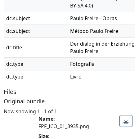
BY-SA 4.0)
dc.subject
Paulo Freire - Obras
dc.subject
Método Paulo Freire
Der dialog in der Erziehung
dc.title
Paulo Freire
dc.type
Fotografia
dc.type
Livro
Files
Original bundle
Now showing
1 - 1 of 1
Name:
FPF_ICO_01_3935.png
Size: