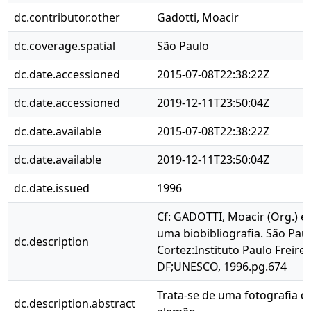
dc.contributor.other
Gadotti, Moacir
dc.coverage.spatial
São Paulo
dc.date.accessioned
2015-07-08T22:38:22Z
dc.date.accessioned
2019-12-11T23:50:04Z
dc.date.available
2015-07-08T22:38:22Z
dc.date.available
2019-12-11T23:50:04Z
dc.date.issued
1996
Cf: GADOTTI, Moacir (Org.) et 
uma biobibliografia. São Pau
dc.description
Cortez:Instituto Paulo Freire, 
DF;UNESCO, 1996.pg.674
Trata-se de uma fotografia d
dc.description.abstract