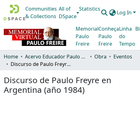
Communities
All of
Statistics
Log In
& Collections
DSpace
Memorial
Conheça
Linha
Bi
Paulo
Paulo
do
Freire
Freire
Tempo
Home
Acervo Educador Paulo Freire
Obra
Eventos
Discurso de Paulo Freyre en Argentina (año 1984)
Discurso de Paulo Freyre en
Argentina (año 1984)