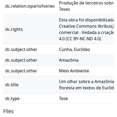
Produção de terceiros sobre P
dc.relation.ispartofseries
Teses
Esta obra foi disponibilizada
Creative Commons Atribuição
dc.rights
comercial - Vedada a criação
4.0 (CC BY-NC-ND 4.0)
dc.subject.other
Cunha, Euclides
dc.subject.other
Amazônia
dc.subject.other
Meio Ambiente
Um olhar sobre a Amazônia:
dc.title
floresta em textos de Euclid
dc.type
Tese
Files