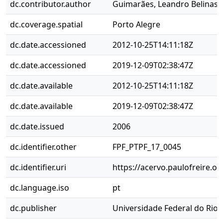
dc.contributor.author
Guimarães, Leandro Belinaso
dc.coverage.spatial
Porto Alegre
dc.date.accessioned
2012-10-25T14:11:18Z
dc.date.accessioned
2019-12-09T02:38:47Z
dc.date.available
2012-10-25T14:11:18Z
dc.date.available
2019-12-09T02:38:47Z
dc.date.issued
2006
dc.identifier.other
FPF_PTPF_17_0045
dc.identifier.uri
https://acervo.paulofreire.o
dc.language.iso
pt
dc.publisher
Universidade Federal do Rio 