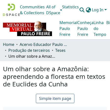
Communities
All of
Statistics
Log In
& Collections
DSpace
Memorial
Conheça
Linha
Bi
Paulo
Paulo
do
Freire
Freire
Tempo
Home
Acervo Educador Paulo Freire
Produção de terceiros
Teses
Um olhar sobre a Amazônia: apreendendo a floresta em textos de Euclides da Cunha
Um olhar sobre a Amazônia:
apreendendo a floresta em textos
de Euclides da Cunha
Simple item page