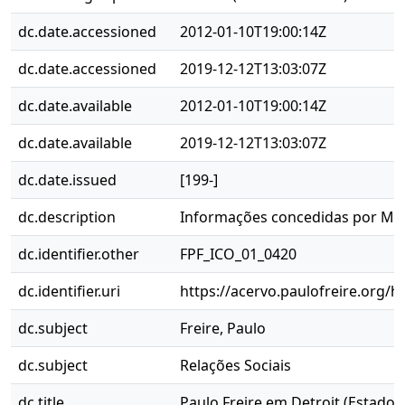
dc.date.accessioned
2012-01-10T19:00:14Z
dc.date.accessioned
2019-12-12T13:03:07Z
dc.date.available
2012-01-10T19:00:14Z
dc.date.available
2019-12-12T13:03:07Z
dc.date.issued
[199-]
dc.description
Informações concedidas por Moa
dc.identifier.other
FPF_ICO_01_0420
dc.identifier.uri
https://acervo.paulofreire.org/
dc.subject
Freire, Paulo
dc.subject
Relações Sociais
dc.title
Paulo Freire em Detroit (Estados