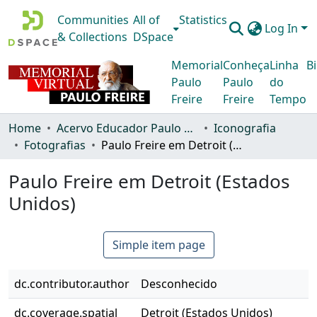
Communities
All of
Statistics
Log In
& Collections
DSpace
Memorial
Conheça
Linha
Bi
Paulo
Paulo
do
Freire
Freire
Tempo
Home
Acervo Educador Paulo Freire
Iconografia
Fotografias
Paulo Freire em Detroit (Estados Unidos)
Paulo Freire em Detroit (Estados
Unidos)
Simple item page
dc.contributor.author
Desconhecido
dc.coverage.spatial
Detroit (Estados Unidos)