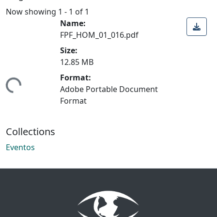
Now showing
1 - 1 of 1
Name:
FPF_HOM_01_016.pdf
Size:
12.85 MB
Format:
ding...
Adobe Portable Document
Format
Collections
Eventos