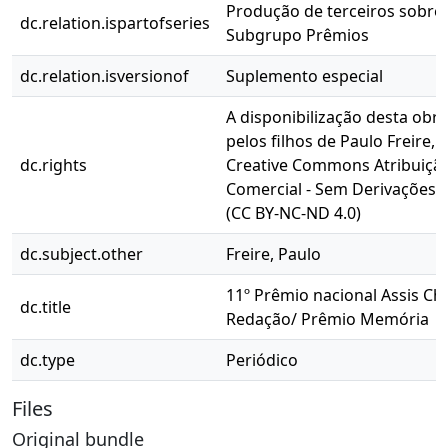
Produção de terceiros sobre 
dc.relation.ispartofseries
Subgrupo Prêmios
dc.relation.isversionof
Suplemento especial
A disponibilização desta obra
pelos filhos de Paulo Freire, 
dc.rights
Creative Commons Atribuição
Comercial - Sem Derivações 4
(CC BY-NC-ND 4.0)
dc.subject.other
Freire, Paulo
11º Prêmio nacional Assis Ch
dc.title
Redação/ Prêmio Memória
dc.type
Periódico
Files
Original bundle