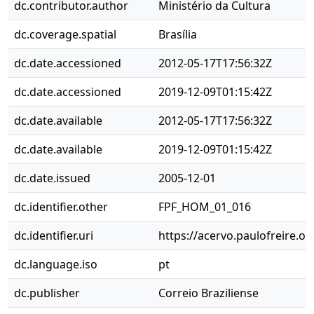
dc.contributor.author
Ministério da Cultura
dc.coverage.spatial
Brasília
dc.date.accessioned
2012-05-17T17:56:32Z
dc.date.accessioned
2019-12-09T01:15:42Z
dc.date.available
2012-05-17T17:56:32Z
dc.date.available
2019-12-09T01:15:42Z
dc.date.issued
2005-12-01
dc.identifier.other
FPF_HOM_01_016
dc.identifier.uri
https://acervo.paulofreire.o
dc.language.iso
pt
dc.publisher
Correio Braziliense