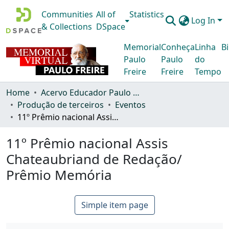
Communities
All of
Statistics
Log In
& Collections
DSpace
Memorial
Conheça
Linha
Bi
Paulo
Paulo
do
Freire
Freire
Tempo
Home
Acervo Educador Paulo Freire
Produção de terceiros
Eventos
11º Prêmio nacional Assis Chateaubriand de Redação/ Prêmio Memória
11º Prêmio nacional Assis
Chateaubriand de Redação/
Prêmio Memória
Simple item page