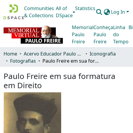
Communities
All of
Statistics
Log In
& Collections
DSpace
Memorial
Conheça
Linha
Bi
Paulo
Paulo
do
Freire
Freire
Tempo
Home
Acervo Educador Paulo Freire
Iconografia
Fotografias
Paulo Freire em sua formatura em Direito
Paulo Freire em sua formatura
em Direito