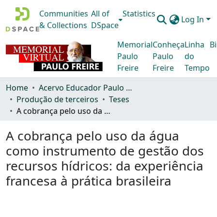
Communities
All of
Statistics
Log In
& Collections
DSpace
Memorial
Conheça
Linha
Bi
Paulo
Paulo
do
Freire
Freire
Tempo
Home
Acervo Educador Paulo Freire
Produção de terceiros
Teses
A cobrança pelo uso da água como instrumento de gestão dos recursos hídricos: da experiência francesa à prática brasileira
A cobrança pelo uso da água
como instrumento de gestão dos
recursos hídricos: da experiência
francesa à prática brasileira