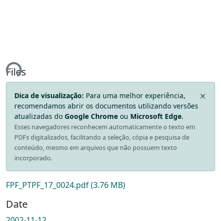
ing...
Files
Dica de visualização:
Para uma melhor experiência,
recomendamos abrir os documentos utilizando versões
atualizadas do
Google Chrome
ou
Microsoft Edge
.
Esses navegadores reconhecem automaticamente o texto em
PDFs digitalizados, facilitando a seleção, cópia e pesquisa de
conteúdo, mesmo em arquivos que não possuem texto
incorporado.
FPF_PTPF_17_0024.pdf
(3.76 MB)
Date
2002-11-12