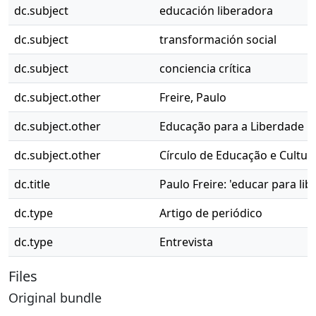
dc.subject
educación liberadora
dc.subject
transformación social
dc.subject
conciencia crítica
dc.subject.other
Freire, Paulo
dc.subject.other
Educação para a Liberdade
dc.subject.other
Círculo de Educação e Cultur
dc.title
Paulo Freire: 'educar para li
dc.type
Artigo de periódico
dc.type
Entrevista
Files
Original bundle