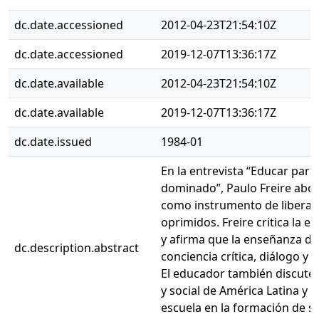
dc.date.accessioned
2012-04-23T21:54:10Z
dc.date.accessioned
2019-12-07T13:36:17Z
dc.date.available
2012-04-23T21:54:10Z
dc.date.available
2019-12-07T13:36:17Z
dc.date.issued
1984-01
En la entrevista “Educar para 
dominado”, Paulo Freire abo
como instrumento de liberac
oprimidos. Freire critica la e
y afirma que la enseñanza d
dc.description.abstract
conciencia crítica, diálogo y p
El educador también discute l
y social de América Latina y e
escuela en la formación de s