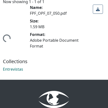
Now showing
1 - 1 of 1
Name:
FPF_OPF_07_050.pdf
Size:
1.59 MB
Format:
ding...
Adobe Portable Document
Format
Collections
Entrevistas