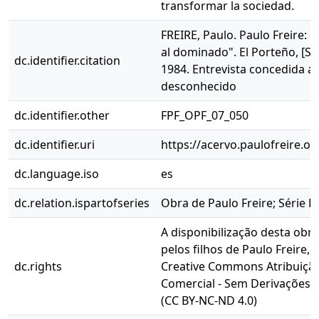
transformar la sociedad.
FREIRE, Paulo. Paulo Freire: "
al dominado". El Porteño, [S.l.]
dc.identifier.citation
1984. Entrevista concedida a
desconhecido
dc.identifier.other
FPF_OPF_07_050
dc.identifier.uri
https://acervo.paulofreire.o
dc.language.iso
es
dc.relation.ispartofseries
Obra de Paulo Freire; Série E
A disponibilização desta obra
pelos filhos de Paulo Freire, 
dc.rights
Creative Commons Atribuição
Comercial - Sem Derivações 4
(CC BY-NC-ND 4.0)