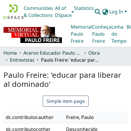
Communities
All of
Statistics
Log In
& Collections
DSpace
Memorial
Conheça
Linha
Bi
Paulo
Paulo
do
Freire
Freire
Tempo
Home
Acervo Educador Paulo Freire
Obra
Entrevistas
Paulo Freire: 'educar para liberar al dominado'
Paulo Freire: 'educar para liberar
al dominado'
Simple item page
dc.contributor.author
Freire, Paulo
dc.contributor.other
Desconhecido