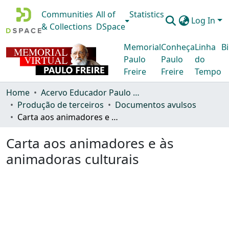
Communities
All of
Statistics
Log In
& Collections
DSpace
Memorial
Conheça
Linha
Bi
Paulo
Paulo
do
Freire
Freire
Tempo
Home
Acervo Educador Paulo Freire
Produção de terceiros
Documentos avulsos
Carta aos animadores e às animadoras culturais
Carta aos animadores e às
animadoras culturais