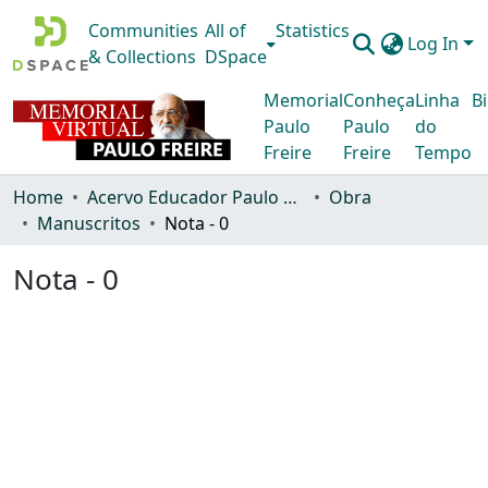
Communities
All of
Statistics
Log In
& Collections
DSpace
Memorial
Conheça
Linha
Bi
Paulo
Paulo
do
Freire
Freire
Tempo
Home
Acervo Educador Paulo Freire
Obra
Manuscritos
Nota - 0
Nota - 0