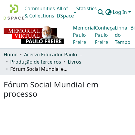
Communities
All of
Statistics
Log In
& Collections
DSpace
Memorial
Conheça
Linha
Bi
Paulo
Paulo
do
Freire
Freire
Tempo
Home
Acervo Educador Paulo Freire
Produção de terceiros
Livros
Fórum Social Mundial em processo
Fórum Social Mundial em
processo