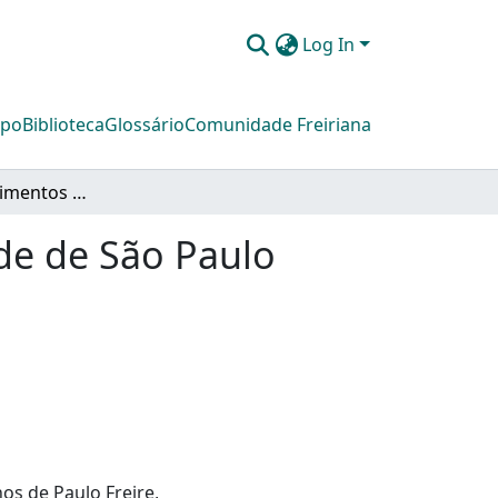
Log In
mpo
Biblioteca
Glossário
Comunidade Freiriana
Fórum dos movimentos de alfabetização da cidade de São Paulo
de de São Paulo
hos de Paulo Freire,