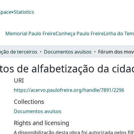
DSpace
Statistics
Memorial Paulo Freire
Conheça Paulo Freire
Linha do Te
ção de terceiros
Documentos avulsos
s de alfabetização da cida
URI
https://acervo.paulofreire.org/handle/7891/2296
Collections
Documentos avulsos
Rights and licensing
A disponibilização desta obra foi autorizada pelos fil