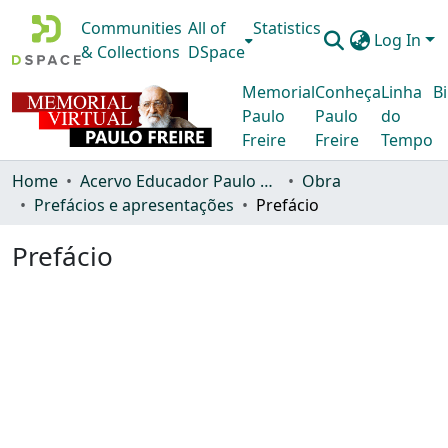
Communities
All of
Statistics
Log In
& Collections
DSpace
Memorial
Conheça
Linha
Bi
Paulo
Paulo
do
Freire
Freire
Tempo
Home
Acervo Educador Paulo Freire
Obra
Prefácios e apresentações
Prefácio
Prefácio