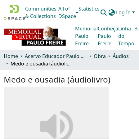
Communities
All of
Statistics
Log In
& Collections
DSpace
Memorial
Conheça
Linha
Bi
Paulo
Paulo
do
Freire
Freire
Tempo
Home
Acervo Educador Paulo Freire
Obra
Áudios
Medo e ousadia (áudiolivro)
Medo e ousadia (áudiolivro)