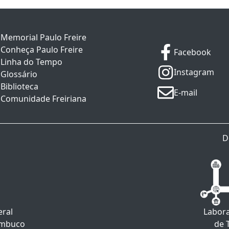
Memorial Paulo Freire
Conheça Paulo Freire
Facebook
Linha do Tempo
Instagram
Glossário
Biblioteca
E-mail
Comunidade Freiriana
D
eral
Labora
ambuco
de 