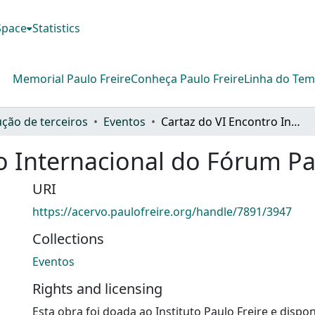
DSpace
Statistics
Memorial Paulo Freire
Conheça Paulo Freire
Linha do Te
ção de terceiros
Eventos
Cartaz do VI Encontro Internacional do Fórum Paulo Freire (2008)
o Internacional do Fórum Pau
URI
https://acervo.paulofreire.org/handle/7891/3947
Collections
Eventos
Rights and licensing
Esta obra foi doada ao Instituto Paulo Freire e dispon