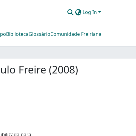
Log In
mpo
Biblioteca
Glossário
Comunidade Freiriana
lo Freire (2008)
ibilizada para