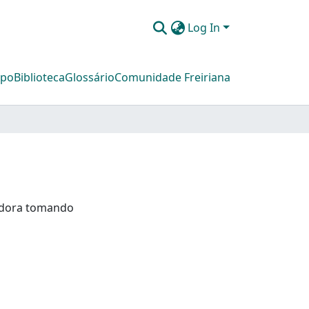
Log In
mpo
Biblioteca
Glossário
Comunidade Freiriana
tadora tomando