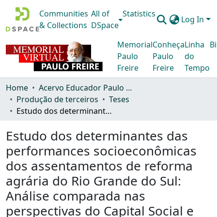
Communities
All of
Statistics
Log In
& Collections
DSpace
Memorial
Conheça
Linha
Bi
Paulo
Paulo
do
Freire
Freire
Tempo
Home
Acervo Educador Paulo Freire
Produção de terceiros
Teses
Estudo dos determinantes das performances socioeconômicas dos assentamentos de reforma agrária do Rio Grande do Sul: Análise comparada nas perspectivas do Capital Social e da Nova Economia Institucional
Estudo dos determinantes das
performances socioeconômicas
dos assentamentos de reforma
agrária do Rio Grande do Sul:
Análise comparada nas
perspectivas do Capital Social e