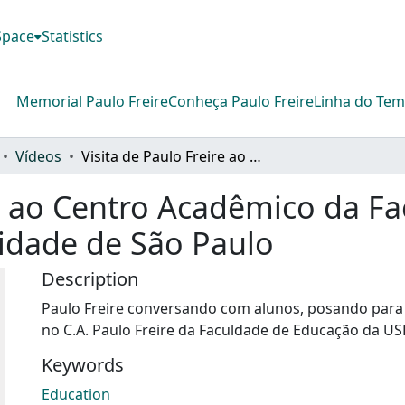
DSpace
Statistics
Memorial Paulo Freire
Conheça Paulo Freire
Linha do Te
Vídeos
Visita de Paulo Freire ao Centro Acadêmico da Faculdade de Educação da Universidade de São Paulo
re ao Centro Acadêmico da F
idade de São Paulo
Description
Paulo Freire conversando com alunos, posando para
no C.A. Paulo Freire da Faculdade de Educação da US
Keywords
Education