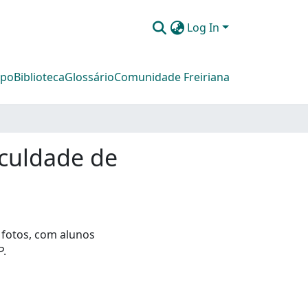
Log In
mpo
Biblioteca
Glossário
Comunidade Freiriana
aculdade de
 fotos, com alunos
P.