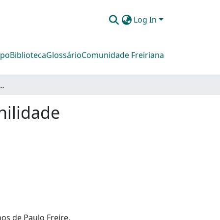
Log In
mpo
Biblioteca
Glossário
Comunidade Freiriana
bre Paulo Freire: Eros e a Feminilidade
nilidade
hos de Paulo Freire,