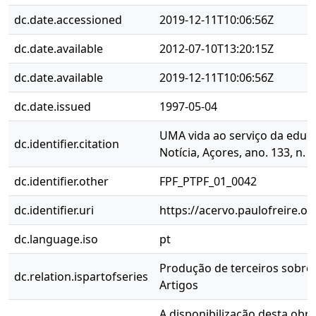
dc.date.accessioned
2019-12-11T10:06:56Z
dc.date.available
2012-07-10T13:20:15Z
dc.date.available
2019-12-11T10:06:56Z
dc.date.issued
1997-05-04
UMA vida ao serviço da educa
dc.identifier.citation
Notícia, Açores, ano. 133, n. 
dc.identifier.other
FPF_PTPF_01_0042
dc.identifier.uri
https://acervo.paulofreire.o
dc.language.iso
pt
Produção de terceiros sobre P
dc.relation.ispartofseries
Artigos
A disponibilização desta obra