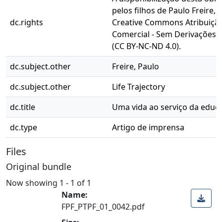
pelos filhos de Paulo Freire, 
dc.rights
Creative Commons Atribuição
Comercial - Sem Derivações 4
(CC BY-NC-ND 4.0).
dc.subject.other
Freire, Paulo
dc.subject.other
Life Trajectory
dc.title
Uma vida ao serviço da educ
dc.type
Artigo de imprensa
Files
Original bundle
Now showing
1 - 1 of 1
Name:
FPF_PTPF_01_0042.pdf