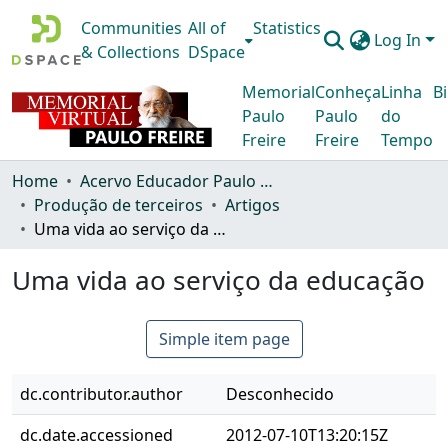
Communities
All of
Statistics
Log In
& Collections
DSpace
Memorial
Conheça
Linha
Bi
Paulo
Paulo
do
Freire
Freire
Tempo
Home
Acervo Educador Paulo Freire
Produção de terceiros
Artigos
Uma vida ao serviço da educação
Uma vida ao serviço da educação
Simple item page
dc.contributor.author
Desconhecido
dc.date.accessioned
2012-07-10T13:20:15Z