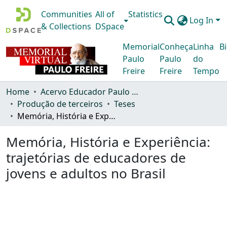
Communities
All of
Statistics
Log In
& Collections
DSpace
Memorial
Conheça
Linha
Bi
Paulo
Paulo
do
Freire
Freire
Tempo
Home
Acervo Educador Paulo Freire
Produção de terceiros
Teses
Memória, História e Experiência: trajetórias de educadores de jovens e adultos no Brasil
Memória, História e Experiência:
trajetórias de educadores de
jovens e adultos no Brasil