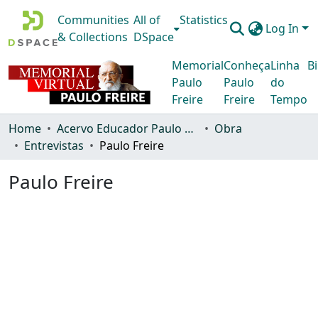
Communities
All of
Statistics
Log In
& Collections
DSpace
Memorial
Conheça
Linha
Bi
Paulo
Paulo
do
Freire
Freire
Tempo
Home
Acervo Educador Paulo Freire
Obra
Entrevistas
Paulo Freire
Paulo Freire