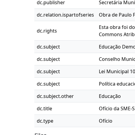
dc.publisher
Secretária Muni
dc.relation.ispartofseries
Obra de Paulo F
Esta obra foi d
dc.rights
Commons Atribu
dc.subject
Educação Demo
dc.subject
Conselho Munic
dc.subject
Lei Municipal 1
dc.subject
Política educaci
dc.subject.other
Educação
dc.title
Ofício da SME-S
dc.type
Ofício