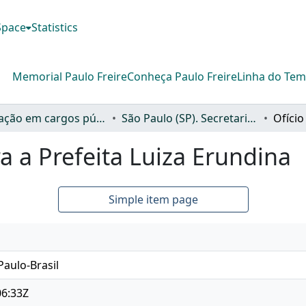
DSpace
Statistics
Memorial Paulo Freire
Conheça Paulo Freire
Linha do Te
Ocupação em cargos públicos, políticos e outros (OCP)
São Paulo (SP). Secretaria Municipal de Educação de São Paulo.
a a Prefeita Luiza Erundina
Simple item page
Paulo-Brasil
06:33Z