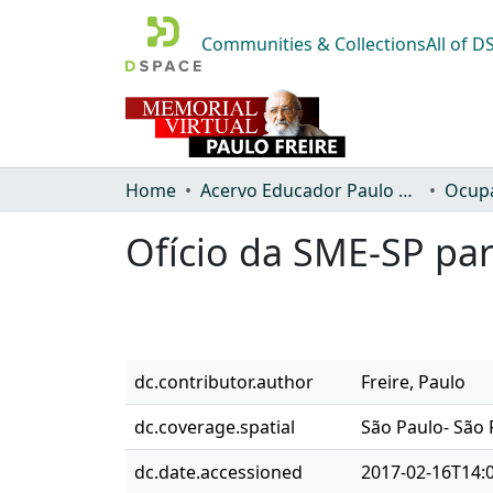
Communities & Collections
All of 
Home
Acervo Educador Paulo Freire
Ofício da SME-SP par
dc.contributor.author
Freire, Paulo
dc.coverage.spatial
São Paulo- São 
dc.date.accessioned
2017-02-16T14: