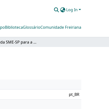
Log In
mpo
Biblioteca
Glossário
Comunidade Freiriana
Ofício da SME-SP para a Prefeita Luiza Erundina
pt_BR