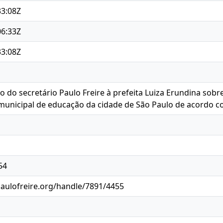
33:08Z
06:33Z
33:08Z
cio do secretário Paulo Freire à prefeita Luiza Erundina sob
unicipal de educação da cidade de São Paulo de acordo co
54
paulofreire.org/handle/7891/4455