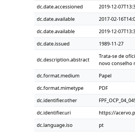
dc.date.accessioned
2019-12-07T13:
dc.date.available
2017-02-16T14:
dc.date.available
2019-12-07T13:
dc.date.issued
1989-11-27
Trata-se de ofí
dc.description.abstract
novo conselho m
dc.format.medium
Papel
dc.format.mimetype
PDF
dc.identifier.other
FPF_OCP_04_04
dc.identifier.uri
https://acervo.
dc.language.iso
pt