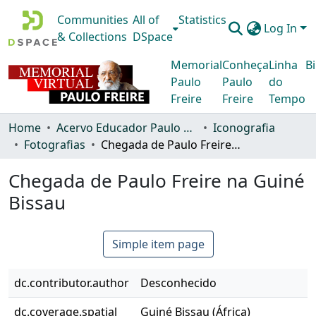
Communities
All of
Statistics
Log In
& Collections
DSpace
Memorial
Conheça
Linha
Bi
Paulo
Paulo
do
Freire
Freire
Tempo
Home
Acervo Educador Paulo Freire
Iconografia
Fotografias
Chegada de Paulo Freire na Guiné Bissau
Chegada de Paulo Freire na Guiné
Bissau
Simple item page
dc.contributor.author
Desconhecido
dc.coverage.spatial
Guiné Bissau (África)