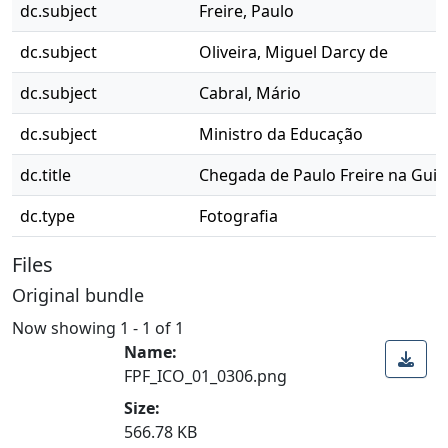
dc.subject
Freire, Paulo
dc.subject
Oliveira, Miguel Darcy de
dc.subject
Cabral, Mário
dc.subject
Ministro da Educação
dc.title
Chegada de Paulo Freire na Guin
dc.type
Fotografia
Files
Original bundle
Now showing
1 - 1 of 1
Name:
FPF_ICO_01_0306.png
Size:
566.78 KB