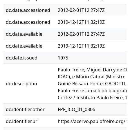
dc.date.accessioned
2012-02-01T12:27:47Z
dc.date.accessioned
2019-12-12T11:32:19Z
dc.date.available
2012-02-01T12:27:47Z
dc.date.available
2019-12-12T11:32:19Z
dc.date.issued
1975
Paulo Freire, Miguel Darcy de Oli
IDAC), e Mário Cabral (Ministro 
dc.description
Guiné-Bissau). Fonte: GADOTTI, M
Paulo Freire: uma biobibliografia
Cortez / Instituto Paulo Freire, 1
dc.identifier.other
FPF_ICO_01_0306
dc.identifier.uri
https://acervo.paulofreire.org/