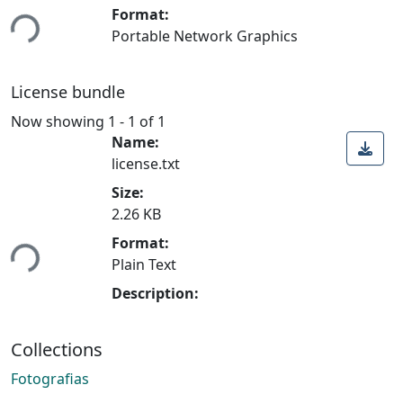
ding...
Format:
Portable Network Graphics
License bundle
Now showing
1 - 1 of 1
Name:
license.txt
Size:
2.26 KB
ding...
Format:
Plain Text
Description:
Collections
Fotografias